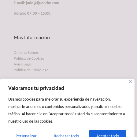
E-mail: judo@fjudoclm.com
Horario 07:00 – 15:00
Mas Información
Quienes Somos
Politica de Cookies
Aviso Legal
Politica de Privacidad
Valoramos tu privacidad
Usamos cookies para mejorar su experiencia de navegación,
mostrarle anuncios o contenidos personalizados y analizar nuestro
© 2026 Betheme by
Muffin group
| All Rights Reserved | Powered
tráfico. Al hacer clic en “Aceptar todo” usted da su consentimiento a
by
WordPress
nuestro uso de las cookies.
Personalizar
Rechazar todo
Aceptar todo