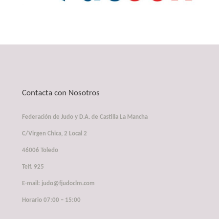
Contacta con Nosotros
Federación de Judo y D.A. de Castilla La Mancha
C/Virgen Chica, 2 Local 2
46006 Toledo
Telf. 925
E-mail: judo@fjudoclm.com
Horario 07:00 – 15:00