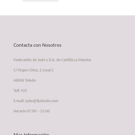
Contacta con Nosotros
Federación de Judo y D.A. de Castilla La Mancha
C/Virgen Chica, 2 Local 2
46006 Toledo
Telf. 925
E-mail: judo@fjudoclm.com
Horario 07:00 – 15:00