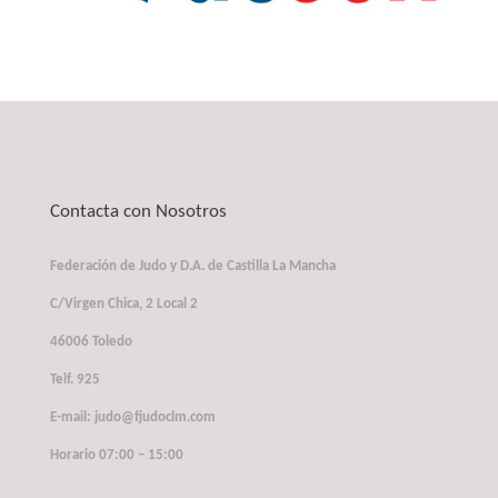
Contacta con Nosotros
Federación de Judo y D.A. de Castilla La Mancha
C/Virgen Chica, 2 Local 2
46006 Toledo
Telf. 925
E-mail: judo@fjudoclm.com
Horario 07:00 – 15:00