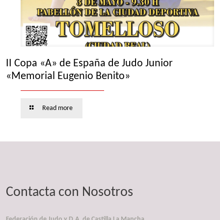
II Copa «A» de España de Judo Junior
«Memorial Eugenio Benito»
Read more
Contacta con Nosotros
Federación de Judo y D.A. de Castilla La Mancha