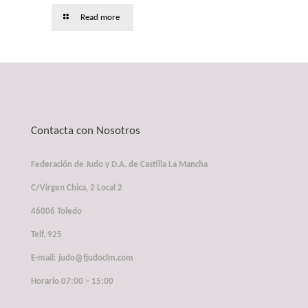
Read more
Contacta con Nosotros
Federación de Judo y D.A. de Castilla La Mancha
C/Virgen Chica, 2 Local 2
46006 Toledo
Telf. 925
E-mail: judo@fjudoclm.com
Horario 07:00 – 15:00